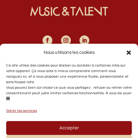
Nous utilisons les cookies
34 B, Bd de la Marne
Ce site utilise des cookies pour stocker ou accéder à certaines infos sur
59420 Mouvaux
votre appareil. Ça nous aide à mieux comprendre comment vous
naviguez ici, et à vous proposer une expérience fluide, personnalisée et
France
sans fausse note.
Vous pouvez bien sûr choisir ce que vous partagez : refuser ou retirer votre
consentement peut juste limiter certaines fonctionnalités. À vous de jouer
+33 6 33 86 68 06
🎛️
contact@music-et-talent.com
Gérer les services
Accepter